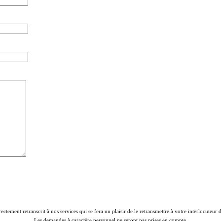
rectement retranscrit à nos services qui se fera un plaisir de le retransmettre à votre interlocuteur
Les demandes à caractère personnel ne seront pas prises en compte.