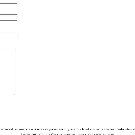
rectement retranscrit à nos services qui se fera un plaisir de le retransmettre à votre interlocuteur
Les demandes à caractère personnel ne seront pas prises en compte.